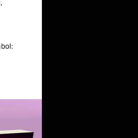
,
bol: