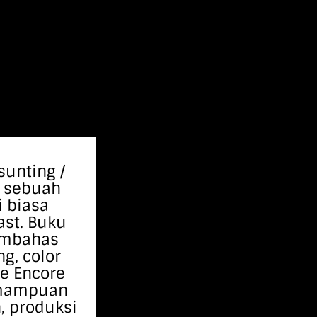
sunting /
i sebuah
i biasa
ast. Buku
membahas
ng, color
e Encore
kemampuan
n, produksi