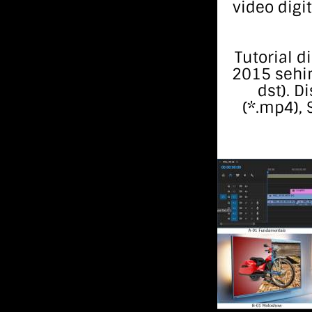
video digi
Tutorial 
2015 sehin
dst). D
(*.mp4),