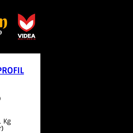
PROFIL
o
1 Kg
r)