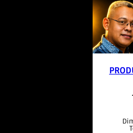
PROD
Dim
T