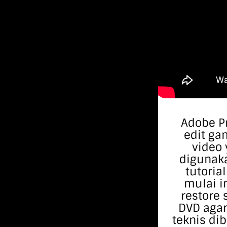
Adobe Pr
edit ga
video 
digunaka
tutoria
mulai im
restore
DVD agar
teknis dib